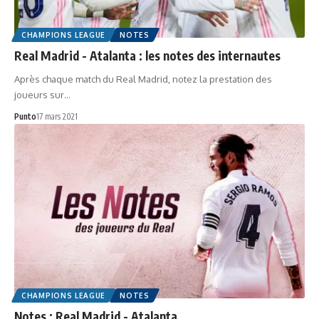
CHAMPIONS LEAGUE
NOTES
Real Madrid - Atalanta : les notes des internautes
Après chaque match du Real Madrid, notez la prestation des
joueurs sur…
Punto
17 mars 2021
CHAMPIONS LEAGUE
NOTES
Notes : Real Madrid - Atalanta