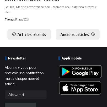
Le Real Madrid affrontait ce soir l'Atalanta en 8e de finale retour
de…
Thomas
17 mars 2021
Articles récents
Anciens articles
Newsletter
Appli mobile
Abonnez-vous pour
recevoir une notification
mail à chaque nouvel
article.
Adresse
mail