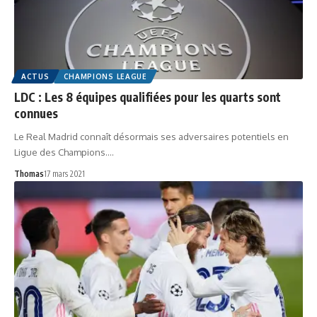
ACTUS
CHAMPIONS LEAGUE
LDC : Les 8 équipes qualifiées pour les quarts sont
connues
Le Real Madrid connaît désormais ses adversaires potentiels en
Ligue des Champions.…
Thomas
17 mars 2021