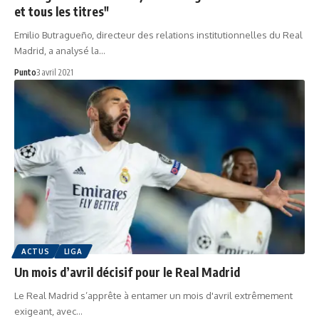
et tous les titres"
Emilio Butragueño, directeur des relations institutionnelles du Real
Madrid, a analysé la…
Punto
3 avril 2021
ACTUS
LIGA
Un mois d’avril décisif pour le Real Madrid
Le Real Madrid s’apprête à entamer un mois d'avril extrêmement
exigeant, avec…