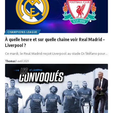
CHAMPIONS LEAGUE
À quelle heure et sur quelle chaine voir Real Madrid –
Liverpool ?
Ce mardi, le Real Madrid reçoit Liverpool au stade Di Stéfano pour…
Thomas
5 avril 2021